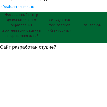
info@kvantorium32.ru
Федеральный центр
дополнительного
Сеть детских
образования
технопарков
Кванториум
и организации отдыха и
«Кванториум»
оздоровления детей
Сайт разработан студией
026 © Использование материалов сайта согласуется с