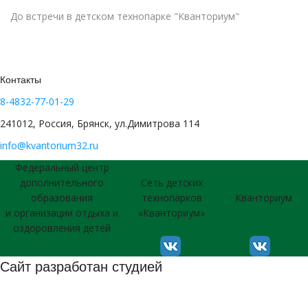
До встречи в детском технопарке "Кванториум"
Контакты
8-4832-77-01-29
241012, Россия, Брянск, ул.Димитрова 114
info@kvantorium32.ru
Федеральный центр
дополнительного
Сеть детских
образования
технопарков
Кванториум
и организации отдыха и
«Кванториум»
оздоровления детей
Сайт разработан студией