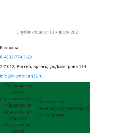
Опубликовано : 13 января 2021
Контакты
8-4832-77-01-29
241012, Россия, Брянск, ул.Димитрова 114
info@kvantorium32.ru
Федеральный
центр
дополнительного
Сеть детских
образования
технопарков
Кванториум
и организации
«Кванториум»
отдыха и
оздоровления
детей