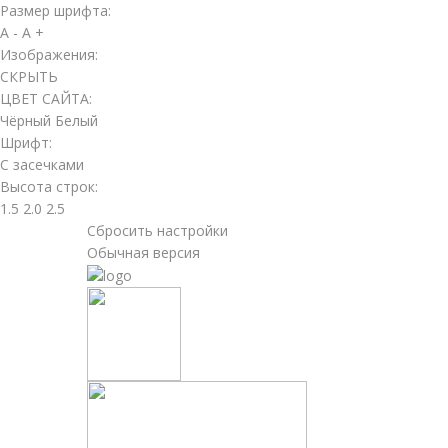
Размер шрифта:
A -
A +
Изображения:
СКРЫТЬ
ЦВЕТ САЙТА:
Чёрный
Белый
Шрифт:
С засечками
Высота строк:
1.5
2.0
2.5
Сбросить настройки
Обычная версия